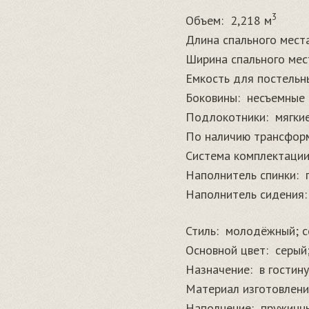
3
Объем:
2,218 м
Длина спального места
Ширина спального мест
Емкость для постельн
Боковины:
несъемные
Подлокотники:
мягки
По наличию трансфор
Система комплектации
Наполнитель спинки:
Наполнитель сидения:
Стиль:
молодёжный; с
Основной цвет:
серый
Назначение:
в гостин
Материал изготовлени
Наполнение:
пружинны