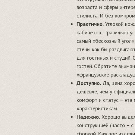
возраста и сферы интер
стилиста. И без компро
Практично.
Угловой кож
кабинетов. Правильно у
самый «бесхозный угол»,
стены как бы раздвигаю
для гостиных и студий. 
гостей. Обратите внима
«французские раскладуш
Доступно.
Да, цена хоро
дешевле, чем у официал
комфорт и статус – эта
характеристикам.
Надежно.
Хорошо выдела
конструкцией (часто – 
сборкой. Каждое издели