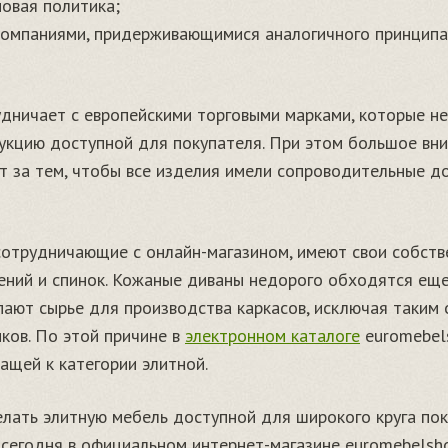
овая политика;
компаниями, придерживающимися аналогичного принципа
удничает с европейскими торговыми марками, которые не
укцию доступной для покупателя. При этом большое вни
т за тем, чтобы все изделия имели сопроводительные д
сотрудничающие с онлайн-магазином, имеют свои собств
ений и спинок. Кожаные диваны недорого обходятся ещ
упают сырье для производства каркасов, исключая таким
ков. По этой причине в
электронном каталоге
euromebel
ащей к категории элитной.
лать элитную мебель доступной для широкого круга пок
сегодня в официальном интернет-магазине euromebelsho