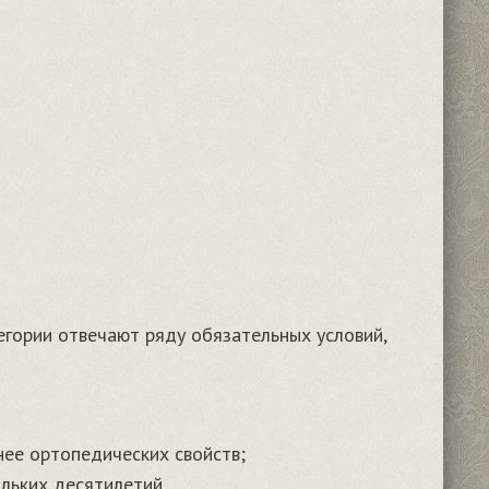
егории отвечают ряду обязательных условий,
нее ортопедических свойств;
льких десятилетий.