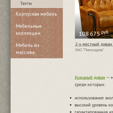
Тахты
Корпусная мебель
Мебельные
руб.
коллекции
108 675
2-х местный диван
Мебель из
ЗАО "Пинскдрев"
массива
Кожаный диван
— м
среди которых:
использование эко
высокий уровень к
гарантированная и