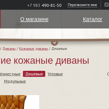
Перезвоните мне
+7 985
490-81-50
О магазине
Каталог
/
Диваны
/
Кожаные диваны
/
Дешевые
ие кожаные диваны
рёхместные
Дешевые
Угловые
Модульные