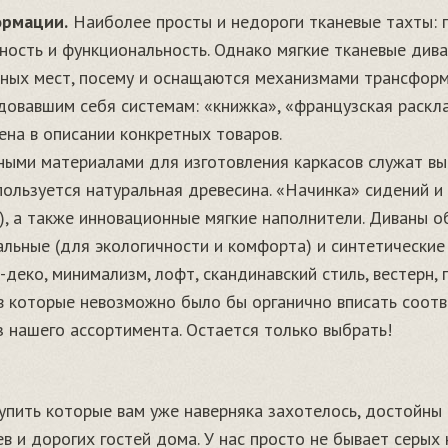
ормации.
Наиболее просты и недороги тканевые тахты: п
ность и функциональность. Однако мягкие тканевые дива
ных мест, посему и оснащаются механизмами трансфор
овавшим себя системам: «книжка», «французская раскла
на в описании конкретных товаров.
ыми материалами для изготовления каркасов служат в
пользуется натуральная древесина. «Начинка» сидений и
), а также инновационные мягкие наполнители. Диваны о
льные (для экологичности и комфорта) и синтетические 
-деко, минимализм, лофт, скандинавский стиль, вестерн, 
 в которые невозможно было бы органично вписать соот
з нашего ассортимента. Остается только выбрать!
купить которые вам уже наверняка захотелось, достойны
в и дорогих гостей дома. У нас просто не бывает серых 