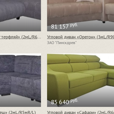
руб.
81 157
Угловой диван «Баттерфляй» (2мL/R6R/L)
Угловой диван «Орегон» (3мL/R9
ЗАО "Пинскдрев"
руб.
85 640
еш» (2мL/R5мR/L)
Угловой диван «Сафари» (2мL/R6