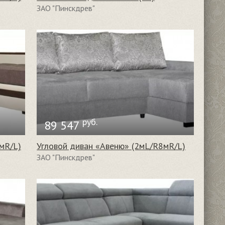
ЗАО "Пинскдрев"
руб.
89 547
мR/L)
Угловой диван «Авеню» (2мL/R8мR/L)
ЗАО "Пинскдрев"