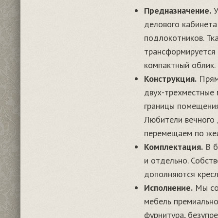
Предназначение.
У
делового кабинета
подлокотников. Тк
трансформируется 
компактный облик.
Конструкция.
Прямы
двух-трехместные 
границы помещения
Любители вечного 
перемещаем по жел
Комплектация.
В б
и отдельно. Собст
дополняются кресл
Исполнение.
Мы со
мебель премиальног
фурнитура, безупре