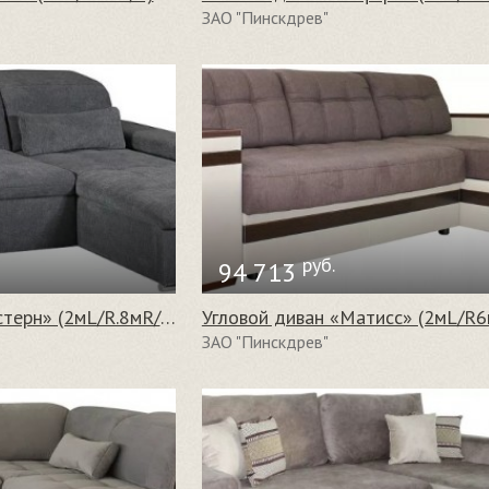
ЗАО "Пинскдрев"
руб.
94 713
Угловой диван «Вестерн» (2мL/R.8мR/L)
Угловой диван «Матисс» (2мL/R6
ЗАО "Пинскдрев"