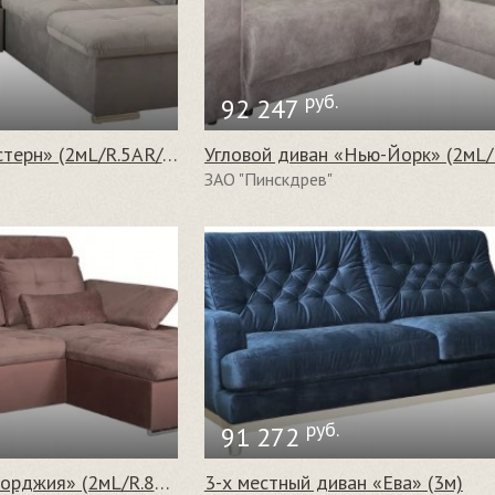
руб.
92 247
Угловой диван «Вестерн» (2мL/R.5АR/L)
ЗАО "Пинскдрев"
руб.
91 272
Угловой диван «Джорджия» (2мL/R.8R/L)
3-х местный диван «Ева» (3м)