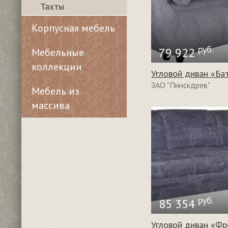
Тахты
Корпусная мебель
руб.
79 922
Мебельные
коллекции
ЗАО "Пинскдрев"
Мебель из
массива
руб.
85 354
Угловой диван «Фр