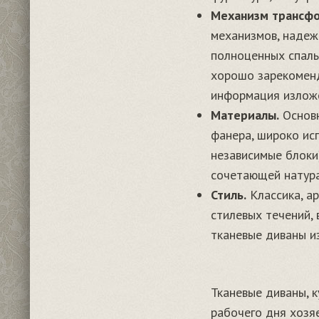
Механизм трансф
механизмов, надеж
полноценных спаль
хорошо зарекоменд
информация изложе
Материалы.
Основн
фанера, широко ис
независимые блоки
сочетающей натура
Стиль.
Классика, ар
стилевых течений,
тканевые диваны и
Тканевые диваны, 
рабочего дня хозяе