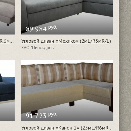
руб.
89 984
Угловой диван «Нью-Йорк» (2мL/R.6мR/L)
Угловой диван «Мехико» (2мL/R5мR/L)
ЗАО "Пинскдрев"
руб.
91 723
Угловой диван «Канон 1» (25мL/R6мR/L)