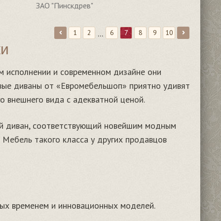
ЗАО "Пинскдрев"
...
1
2
6
7
8
9
10
ки
ом исполнении и современном дизайне они
евые диваны от «Евромебельшоп» приятно удивят
о внешнего вида с адекватной ценой.
ый диван, соответствующий новейшим модным
Мебель такого класса у других продавцов
ых временем и инновационных моделей.