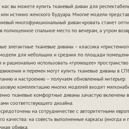
 нас вы можете купить тканевый диван для респектабель
 или истинно женского будуара. Многие модели представ
аневый многофункциональный диван-кровать станет опти
в полноценное спальное место по вечерам, а утром воз
е элегантные тканевые диваны – классика «пристенног
модели для небольших и средних по площади помещений
 и рационально использовать «гуляющее» пространство 
движения и перемен могут купить тканевые диваны в СП
анию и настроению – получаем обновленный интерьер.
азовую комплектацию многих моделей входят мягконаби
венно тканевые комфортные диваны зачастую включены в
ами соответствующего дизайна.
средоточены на сотрудничестве с авторитетными евро
о качества: на совесть выполненные каркасы (иногда и 
чная обивка.