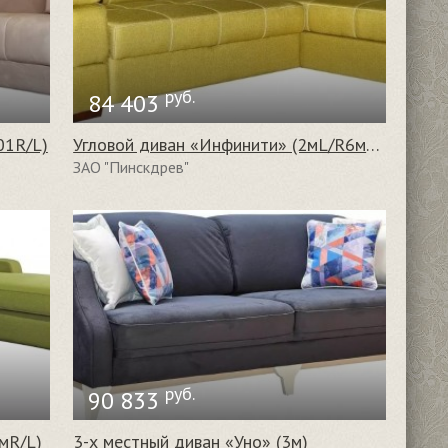
руб.
84 403
01R/L)
Угловой диван «Инфинити» (2мL/R6мR/L)
ЗАО "Пинскдрев"
руб.
90 833
мR/L)
3-х местный диван «Уно» (3м)