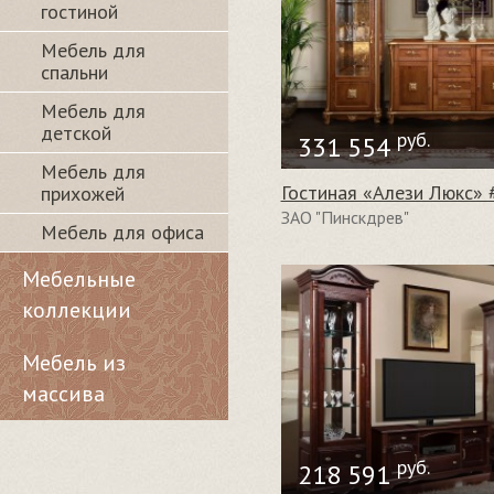
гостиной
Мебель для
спальни
Мебель для
детской
руб.
331 554
Мебель для
Гостиная «Алези Люкс» 
прихожей
ЗАО "Пинскдрев"
Мебель для офиса
Мебельные
коллекции
Мебель из
массива
руб.
218 591