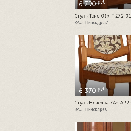
руб.
6 790
Стул «Трио 01» П272-0
ЗАО "Пинскдрев"
руб.
6 370
Стул «Новелла 7А» А22
ЗАО "Пинскдрев"