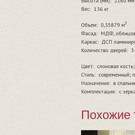
Высота (мм):
2160 мм
Вес:
136 кг
3
Объем:
0,35879 м
Фасад:
МДФ, облицов
Каркас:
ДСП ламинир
Количество дверей:
3
Цвет:
слоновая кость
Стиль:
современный; 
Назначение:
в спальн
Комплектация:
с зерк
Похожие 