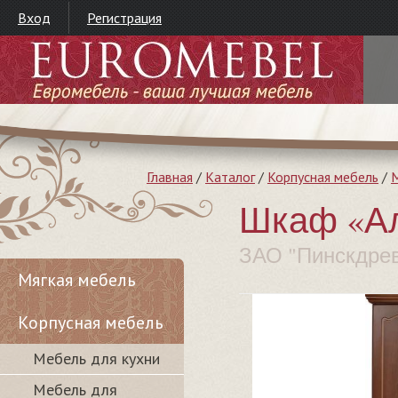
Вход
Регистрация
Главная
/
Каталог
/
Корпусная мебель
/
М
Шкаф «Ал
ЗАО "Пинскдре
Мягкая мебель
Корпусная мебель
Мебель для кухни
Мебель для