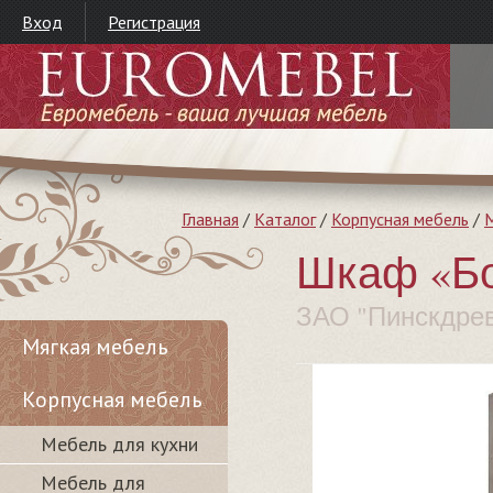
Вход
Регистрация
Главная
/
Каталог
/
Корпусная мебель
/
М
Шкаф «Бо
ЗАО "Пинскдре
Мягкая мебель
Корпусная мебель
Мебель для кухни
Мебель для