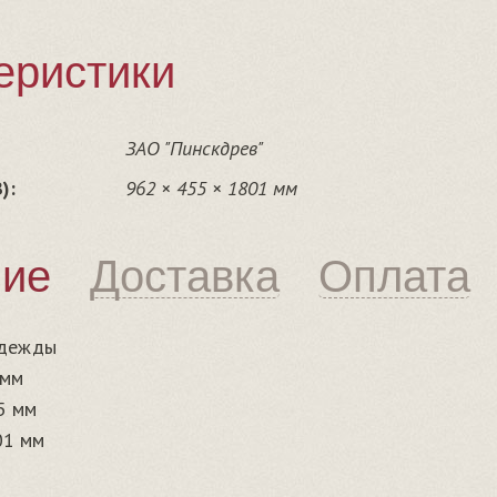
еристики
ЗАО "Пинскдрев"
):
962 × 455 × 1801 мм
ние
Доставка
Оплата
одежды
 мм
5 мм
01 мм