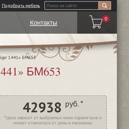
Подобрать мебель
0
Контакты
бург 1441» БМ653
1441» БМ653
42938
руб. *
*Цена зависит от выбранных ниже параметров и
может отличаться от цены в магазинах