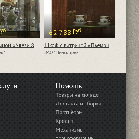
уб.
руб.
62 788
Шкаф с витриной «Алези 8» П350.08
Шкаф с витриной «Пьемонт» П518.26
ев"
ЗАО "Пинскдрев"
слуги
Помощь
Товары на складе
Доставка и сборка
Партнёрам
Кредит
Механизмы
трансформации