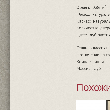
3
Объем:
0,86 м
Фасад:
натураль
Каркас:
натурал
Количество двер
Цвет:
дуб русти
Стиль:
классика
Назначение:
в г
Комплектация:
с
Массив:
дуб
Похожи