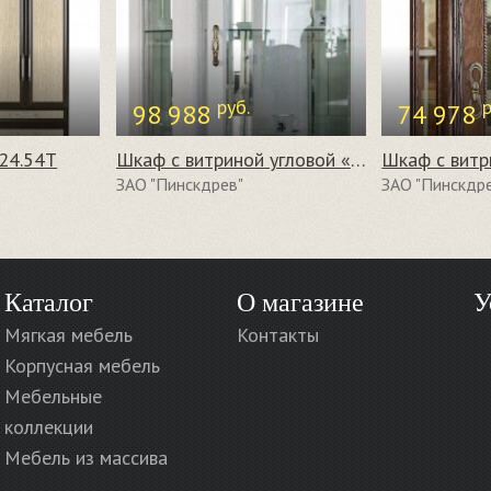
руб.
р
98 988
74 978
24.54Т
Шкаф с витриной угловой «Паола 2115» БМ670
ЗАО "Пинскдрев"
ЗАО "Пинскдр
Каталог
О магазине
У
Мягкая мебель
Контакты
Корпусная мебель
Мебельные
коллекции
Мебель из массива