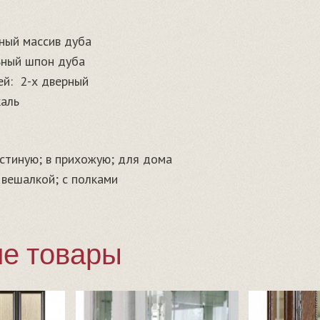
ный массив дуба
ьный шпон дуба
ей:
2-х дверный
каль
остиную; в прихожую; для дома
 вешалкой; с полками
е товары