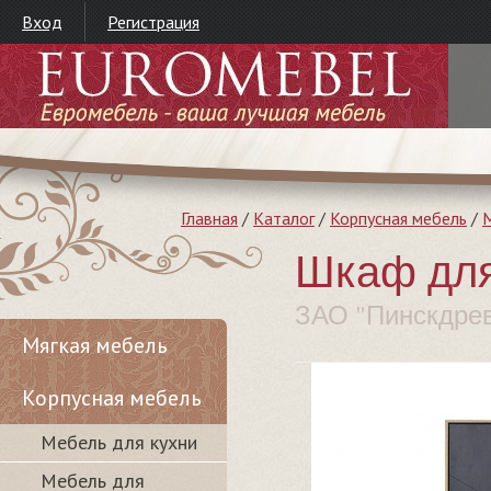
Вход
Регистрация
Главная
/
Каталог
/
Корпусная мебель
/
М
Шкаф для
ЗАО "Пинскдре
Мягкая мебель
Корпусная мебель
Мебель для кухни
Мебель для