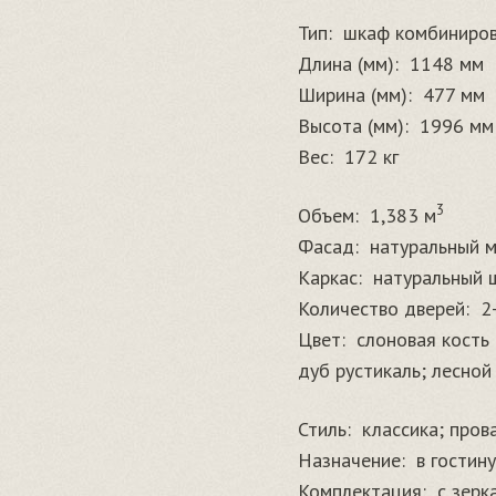
Тип:
шкаф комбиниро
Длина (мм):
1148 мм
Ширина (мм):
477 мм
Высота (мм):
1996 мм
Вес:
172 кг
3
Объем:
1,383 м
Фасад:
натуральный м
Каркас:
натуральный 
Количество дверей:
2
Цвет:
слоновая кость 
дуб рустикаль; лесной 
Стиль:
классика; пров
Назначение:
в гостин
Комплектация:
с зерк