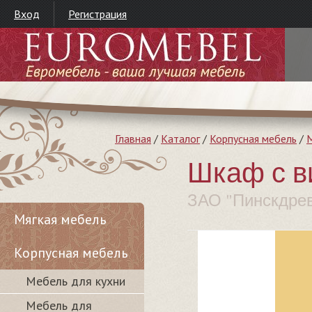
Вход
Регистрация
Главная
/
Каталог
/
Корпусная мебель
/
М
Шкаф с в
ЗАО "Пинскдре
Мягкая мебель
Корпусная мебель
Мебель для кухни
Мебель для