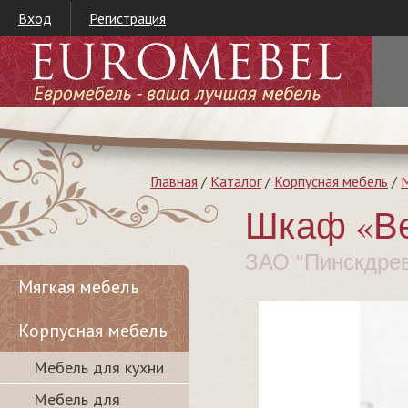
Вход
Регистрация
Главная
/
Каталог
/
Корпусная мебель
/
М
Шкаф «Ве
ЗАО "Пинскдре
Мягкая мебель
Корпусная мебель
Мебель для кухни
Мебель для