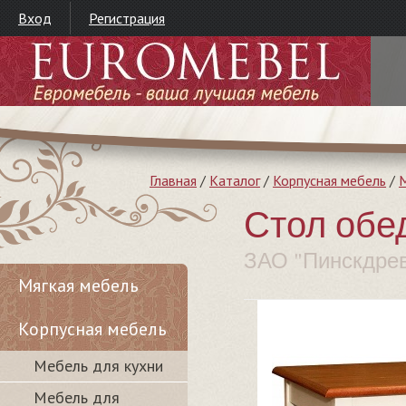
Вход
Регистрация
Главная
/
Каталог
/
Корпусная мебель
/
М
Стол обе
ЗАО "Пинскдре
Мягкая мебель
Корпусная мебель
Мебель для кухни
Мебель для