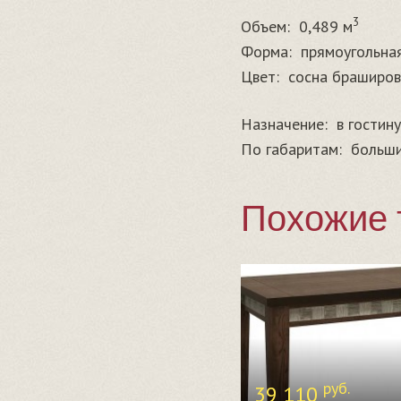
3
Объем:
0,489 м
Форма:
прямоугольна
Цвет:
сосна браширов
Назначение:
в гостин
По габаритам:
больш
Похожие 
руб.
39 110