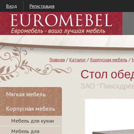
Вход
Регистрация
Главная
/
Каталог
/
Корпусная мебель
/
М
Стол обе
ЗАО "Пинскдре
Мягкая мебель
Корпусная мебель
Мебель для кухни
Мебель для