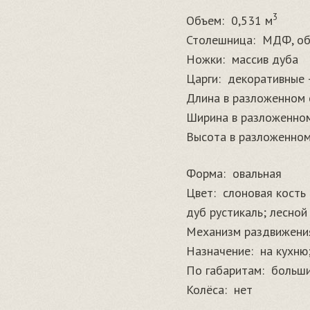
3
Объем:
0,531 м
Столешница:
МДФ, об
Ножки:
массив дуба
Царги:
декоративные 
Длина в разложенном 
Ширина в разложенном
Высота в разложенном
Форма:
овальная
Цвет:
слоновая кость 
дуб рустикаль; лесной
Механизм раздвижени
Назначение:
на кухню
По габаритам:
больш
Колёса:
нет