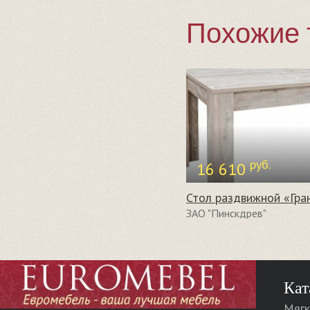
Похожие 
руб.
16 610
ЗАО "Пинскдрев"
Кат
Мягк