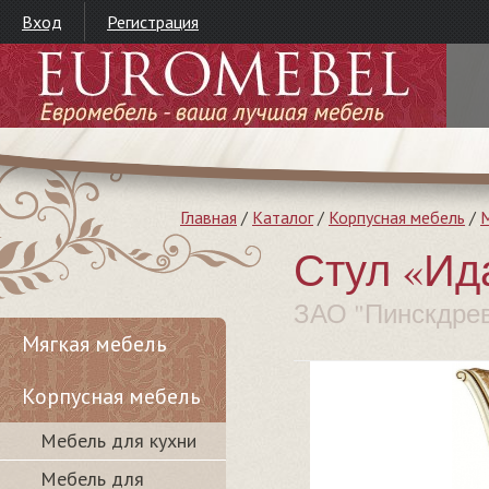
Вход
Регистрация
Главная
/
Каталог
/
Корпусная мебель
/
М
Стул «Ида
ЗАО "Пинскдре
Мягкая мебель
Корпусная мебель
Мебель для кухни
Мебель для