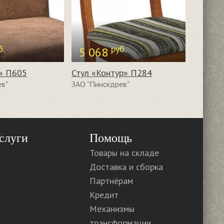
б.
руб.
5 068
» П605
Стул «Контур» П284
ев"
ЗАО "Пинскдрев"
слуги
Помощь
Товары на складе
Доставка и сборка
Партнёрам
Кредит
Механизмы
трансформации