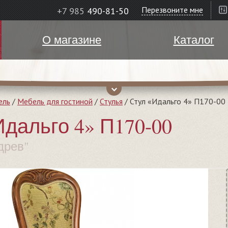
Перезвоните мне
+7 985
490-81-50
О магазине
Каталог
ель
/
Мебель для гостиной
/
Стулья
/
Стул «Идальго 4» П170-00
Идальго 4» П170-00
древ"