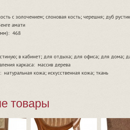
ость с золочением; слоновая кость; черешня; дуб рустик
Венге амати
мм):
468
остиную; в кабинет; для отдыха; для офиса; для дома; 
вления каркаса:
массив дерева
:
натуральная кожа; искусственная кожа; ткань
е товары