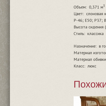
3
Объем:
0,371 м
Цвет:
слоновая к
Р-46; E50; P37; 
Высота сидения (
Стиль:
классика
Назначение:
в г
Материал изгото
Материал обивки
Класс:
люкс
Похожи