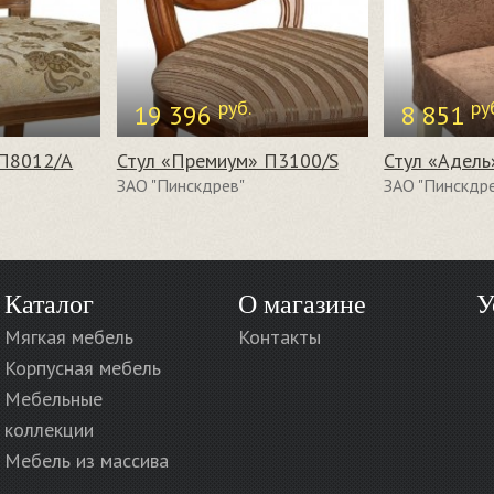
руб.
ру
19 396
8 851
 П8012/А
Стул «Премиум» П3100/S
Стул «Адель
ЗАО "Пинскдрев"
ЗАО "Пинскдр
Каталог
О магазине
У
Мягкая мебель
Контакты
Корпусная мебель
Мебельные
коллекции
Мебель из массива