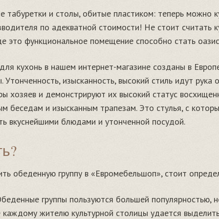
е табуретки и столы, обитые пластиком: теперь можно 
зводителя по адекватной стоимости! Не стоит считать 
е это функциональное помещение способно стать оазис
для кухонь в нашем интернет-магазине созданы в Европе
 Утонченность, изысканность, высокий стиль идут рука 
ры хозяев и демонстрируют их высокий статус восхищен
 беседам и изысканным трапезам. Это стулья, с которых
ть вкуснейшими блюдами и утонченной посудой.
ть?
пить обеденную группу в «Евромебельшоп», стоит опреде
беденные группы пользуются большей популярностью, н
е каждому жителю культурной столицы удается выделит