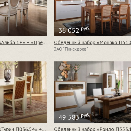
руб.
36 052
Обеденный набор «Альба 1Р» + «Премиум 3100/S»
ЗАО "Пинскдрев"
руб.
49 583
Обеденный набор «Турин П036.54» + «Юлия П388»