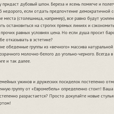
 придаст дубовый шпон. Береза и ясень помягче и полег
 недорого, если отдать предпочтение демократичной сос
е места (столешница, например), все равно будут усиле
ь остановиться на строгих прямых линиях и сэкономить:
 прочих равных условиях цена. Но если душа просит бар
бе отказывать в эстетике?
е обеденные группы из «вечного» массива натуральной
розрачного молочно-белого до угольно-черного. Всегда 
ге и так далее.
емейных ужинов и дружеских посиделок постепенно отмир
енную группу от «Евромебель» определенно стоит! Ваша 
постепенно разрастается? Просто докупайте новые стуль
ртом!