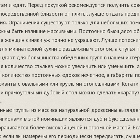
там и едят. Перед покупкой рекомендуется получить сов
епосредственной близости от плиты, лучше отдать предп
ия.
Ограничения существуют только для небольших пом
лжны быть излишне массивными. Постоянно бьющаяся об 
, а женщин синяки уж точно не украшают. Лучше потесни
для миниатюрной кухни с раздвижным столом, а стулья т
ндарт для большинства обеденных групп в нашем интерне
я количество стульев можно увеличить или уменьшить,
ли количество постоянных едоков нечетное, а габариты 
рианты с овальными или круглыми столешницами. Кстати 
 и прямоугольный дубовый стол можно сделать «карапу
.
ные группы из массива натуральной древесины выглядят
мпионами в этой номинации являются дуб и бук: сделанн
орачивается более высокой ценой и огромной массой. Ес
Но если вы намерены его периодически передвигать, луч