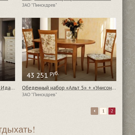
ЗАО "Пинскдрев"
руб.
43 251
Обеденный набор «Атлант Р» + «Идальго 4»
Обеденный набор «Альт 5» + «Унисон 271-00»
ЗАО "Пинскдрев"
1
2
тдыхать!