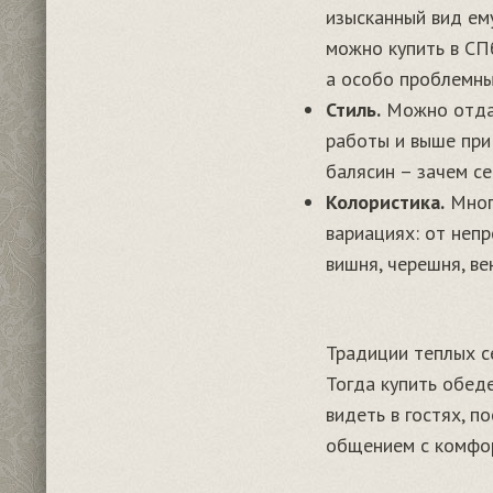
изысканный вид ему
можно купить в СПб
а особо проблемны
Стиль.
Можно отдат
работы и выше при
балясин – зачем се
Колористика.
Многи
вариациях: от неп
вишня, черешня, вен
Традиции теплых с
Тогда купить обед
видеть в гостях, 
общением с комфо