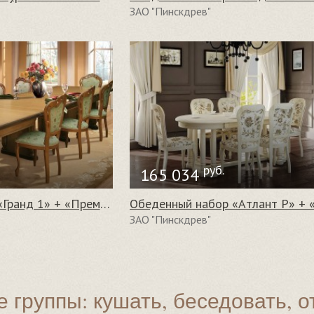
ЗАО "Пинскдрев"
руб.
165 034
Обеденный набор «Гранд 1» + «Премиум 2500/S»
ЗАО "Пинскдрев"
 группы: кушать, беседовать, о