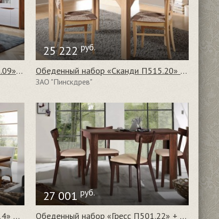
руб.
25 222
Обеденный набор «Монако П510.09» + «Кабриоль П526-00»
Обеденный набор «Сканди П515.20» + «Унисон П271-00»
ЗАО "Пинскдрев"
руб.
27 001
Обеденный набор «Рондо П553.14» + «Элегант П486»
Обеденный набор «Гресс П501.22» + «Моника П516-00»