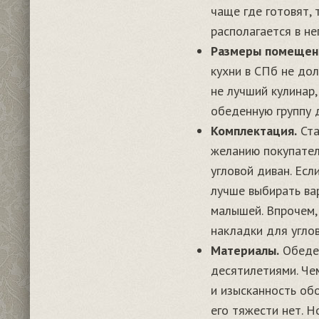
чаще где готовят, 
располагается в н
Размеры помещен
кухни в СПб не до
не лучший кулинар
обеденную группу 
Комплектация.
Ста
желанию покупател
угловой диван. Ес
лучше выбирать ва
малышей. Впрочем,
накладки для углов
Материалы.
Обеден
десятилетиями. Че
и изысканность об
его тяжести нет. 