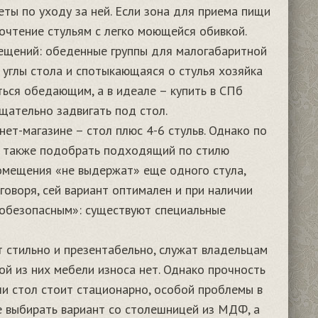
еты по уходу за ней. Если зона для приема пищи
очтение стульям с легко моющейся обивкой.
ещений: обеденные группы для малогабаритной
углы стола и спотыкающаяся о стулья хозяйка
ться обедающим, а в идеале – купить в СПб
щательно задвигать под стол.
т-магазине – стол плюс 4-6 стульв. Однако по
 а также подобрать подходящий по стилю
помещения «не выдержат» еще одного стула,
говоря, сей вариант оптимален и при наличии
зобезопасным»: существуют специальные
 стильно и презентабельно, служат владельцам
ой из них мебели износа нет. Однако прочность
ли стол стоит стационарно, особой проблемы в
ше выбирать вариант со столешницей из МДФ, а