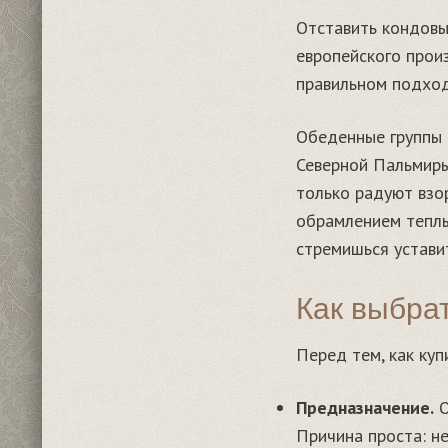
Отставить кондовы
европейского прои
правильном подход
Обеденные группы 
Северной Пальмиры.
только радуют взо
обрамлением теплым
стремишься устави
Как выбра
Перед тем, как ку
Предназначение.
О
Причина проста: н