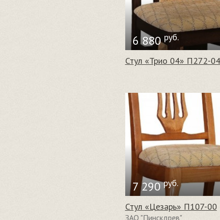
руб.
6 880
Стул «Трио 04» П272-0
руб.
7 290
Стул «Цезарь» П107-00
ЗАО "Пинскдрев"