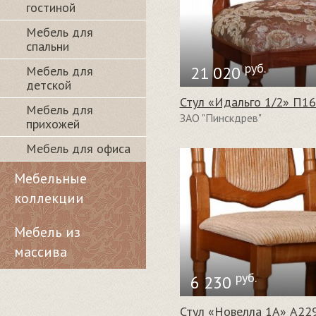
гостиной
Мебель для
спальни
руб.
21 020
Мебель для
детской
Стул «Идальго 1/2» П16
Мебель для
ЗАО "Пинскдрев"
прихожей
Мебель для офиса
Мебельные
коллекции
Мебель из
массива
руб.
6 230
Стул «Новелла 1А» А22