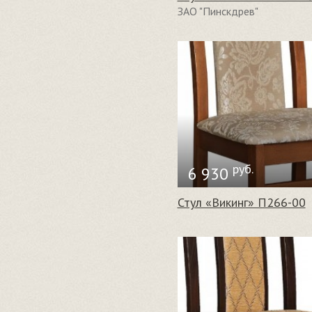
ЗАО "Пинскдрев"
руб.
6 930
Стул «Викинг» П266-00