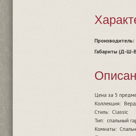
Характ
Производитель:
Габариты (Д-Ш-В
Описа
Цена за
5 предм
Коллекция:
Верд
Стиль:
Classic
Тип:
спальный га
Комнаты:
Спальн