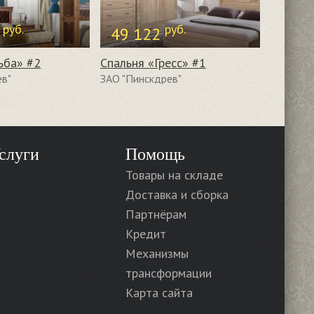
руб.
руб.
1
49 122
ьба» #2
Спальня «Гресс» #1
ев"
ЗАО "Пинскдрев"
слуги
Помощь
Товары на складе
Доставка и сборка
Партнёрам
Кредит
Механизмы
трансформации
Карта сайта