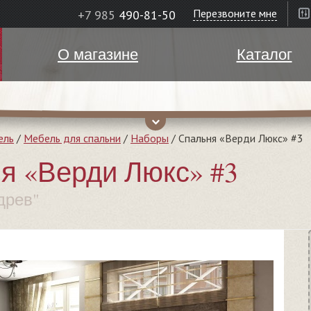
Перезвоните мне
+7 985
490-81-50
О магазине
Каталог
ель
/
Мебель для спальни
/
Наборы
/
Спальня «Верди Люкс» #3
я «Верди Люкс» #3
древ"