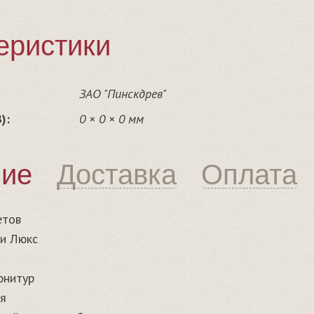
еристики
ЗАО "Пинскдрев"
):
0 × 0 × 0 мм
ние
Доставка
Оплата
етов
и Люкс
рнитур
я