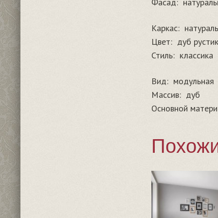
Фасад:
натураль
Каркас:
натурал
Цвет:
дуб русти
Стиль:
классика
Вид:
модульная
Массив:
дуб
Основной матери
Похожи