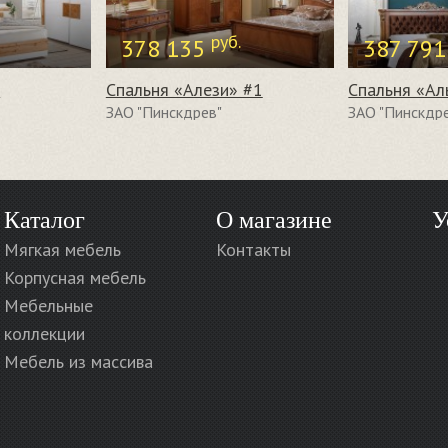
руб.
378 135
387 79
»
Спальня «Алези» #1
Спальня «Ал
ЗАО "Пинскдрев"
ЗАО "Пинскдр
Каталог
О магазине
У
Мягкая мебель
Контакты
Корпусная мебель
Мебельные
коллекции
Мебель из массива