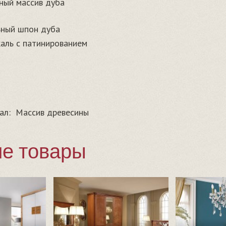
ный массив дуба
ьный шпон дуба
каль с патинированием
ал:
Массив древесины
е товары