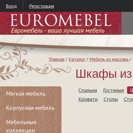
Вход
Регистрация
Главная
/
Каталог
/
Мебель из массива
/
Шкафы из 
Спальни
Гостиные
Мягкая мебель
Кровати
Столы
Сту
Корпусная мебель
Мебельные
коллекции