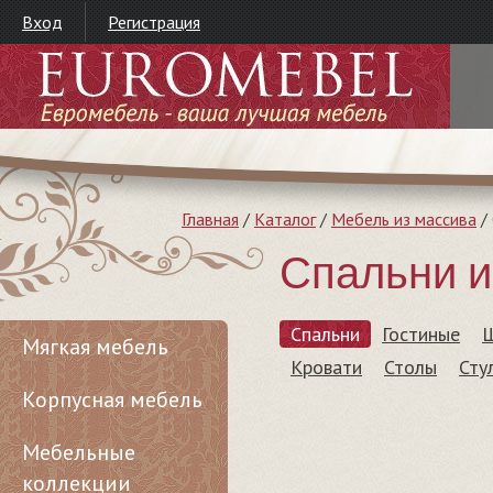
Вход
Регистрация
Главная
/
Каталог
/
Мебель из массива
/
Спальни и
Спальни
Гостиные
Мягкая мебель
Кровати
Столы
Сту
Корпусная мебель
Мебельные
коллекции