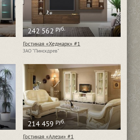
руб.
242 562
Гостиная «Хедмарк» #1
ЗАО "Пинскдрев"
руб.
214 459
Гостиная «Алези» #1