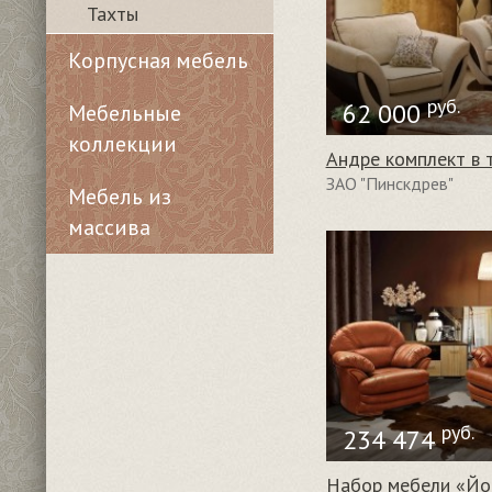
Тахты
Корпусная мебель
руб.
62 000
Мебельные
коллекции
Андре комплект в 
ЗАО "Пинскдрев"
Мебель из
массива
руб.
234 474
Набор мебели «Йо