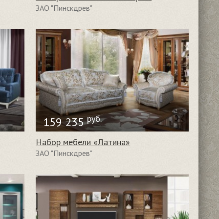
ЗАО "Пинскдрев"
руб.
159 235
Набор мебели «Латина»
ЗАО "Пинскдрев"