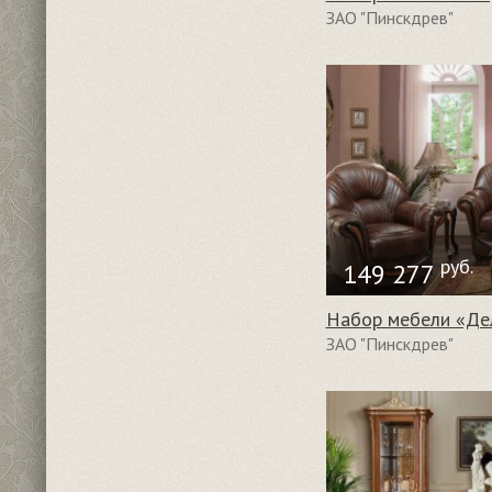
ЗАО "Пинскдрев"
руб.
149 277
Набор мебели «Де
ЗАО "Пинскдрев"