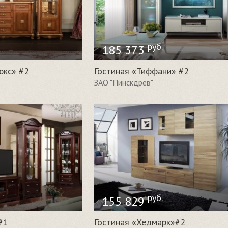
руб.
185 373
юкс» #2
Гостиная «Тиффани» #2
ЗАО "Пинскдрев"
руб.
155 829
#1
Гостиная «Хедмарк»#2