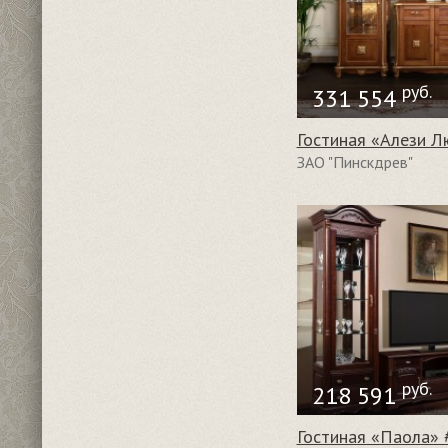
руб.
331 554
Гостиная «Алези Л
ЗАО "Пинскдрев"
руб.
218 591
Гостиная «Паола» 