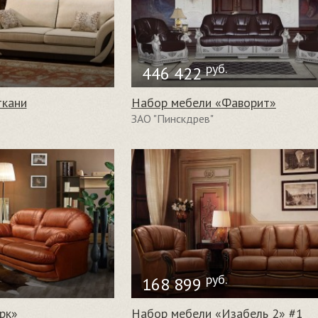
руб.
446 422
ткани
Набор мебели «Фаворит»
ЗАО "Пинскдрев"
руб.
168 899
рк»
Набор мебели «Изабель 2» #1