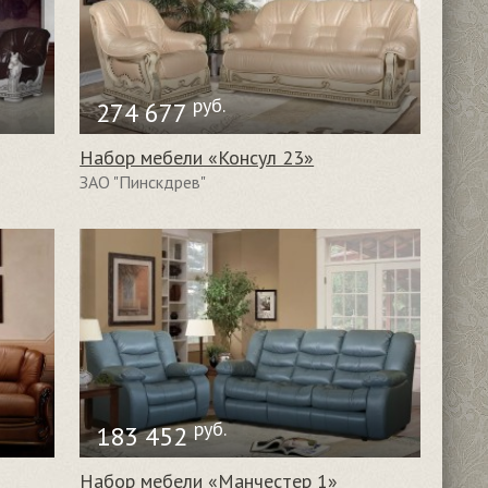
руб.
274 677
Набор мебели «Консул 23»
ЗАО "Пинскдрев"
руб.
183 452
Набор мебели «Манчестер 1»