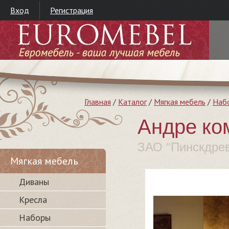
Вход
Регистрация
Главная
/
Каталог
/
Мягкая мебель
/
Наб
Андре ко
ЗАО "Пинскдре
Мягкая мебель
Диваны
Кресла
Наборы