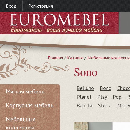
Вход
Регистрация
Главная
/
Каталог
/
Мебельные коллекци
Sono
Belluno
Bono
Choc
Мягкая мебель
Planet
Play
Pop
R
Корпусная мебель
Barista
Stella
More
Мебельные
коллекции