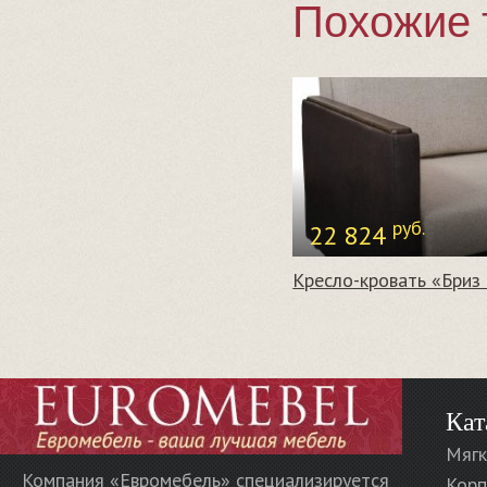
Похожие 
руб.
22 824
Кат
Мягк
Компания «Евромебель» специализируется
Корп