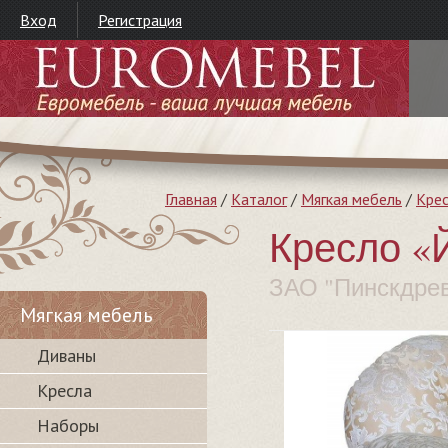
Вход
Регистрация
Главная
/
Каталог
/
Мягкая мебель
/
Кре
Кресло «Й
ЗАО "Пинскдре
Мягкая мебель
Диваны
Кресла
Наборы