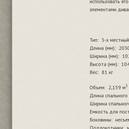
использовать ег
элементами дива
Тип:
3-х местный
Длина (мм):
203
Ширина (мм):
10
Высота (мм):
10
Вес:
81 кг
3
Объем:
2,159 м
Длина спального 
Ширина спального
Емкость для пос
Боковины:
несъе
Подлокотники: