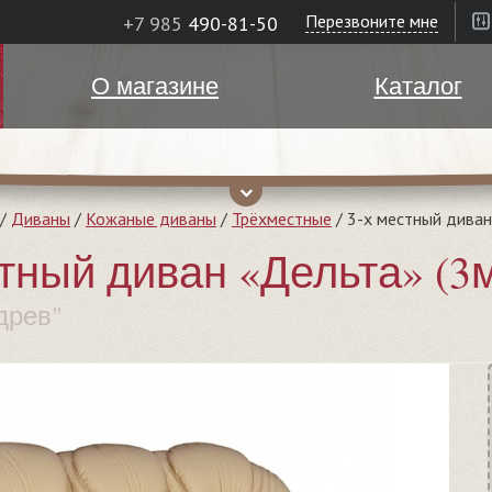
Перезвоните мне
+7 985
490-81-50
О магазине
Каталог
/
Диваны
/
Кожаные диваны
/
Трёхместные
/
3-х местный диван
стный диван «Дельта» (3
древ"