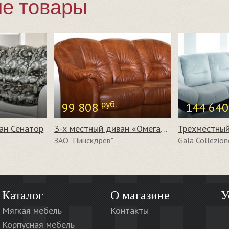
е товары
руб.
99 808
144 64
ан Сенатор
3-х местный диван «Омега» (3м)
Трёхместный
ЗАО "Пинскдрев"
Gala Collezion
Каталог
О магазине
У
Мягкая мебель
Контакты
Корпусная мебель