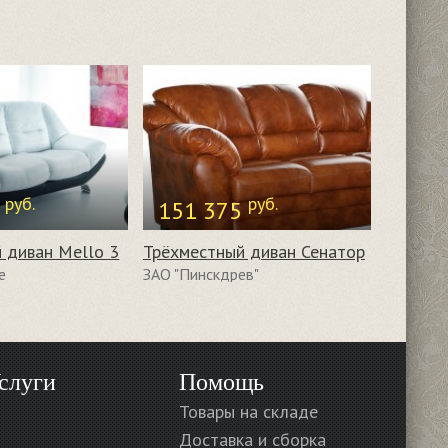
руб.
руб.
0
151 375
 диван Mello 3
Трёхместный диван Сенатор
e
ЗАО "Пинскдрев"
слуги
Помощь
Товары на складе
Доставка и сборка