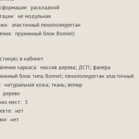
сформации:
раскладной
тации:
не модульная
нки:
эластичный пенополиуретан
ения:
пружинный блок Bonnell
остиную; в кабинет
вления каркаса:
массив дерева; ДСП; фанера
жинный блок типа Bonnel; пенополиуретан эластичный
:
натуральная кожа; ткань; велюр
дерево
чих мест:
3
екте:
нет
ки:
нет