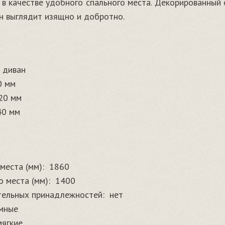
о в качестве удобного спального места. Декорированны
н выглядит изящно и добротно.
 диван
0 мм
20 мм
40 мм
места (мм):
1860
 места (мм):
1400
тельных принадлежностей:
нет
мные
мягкие