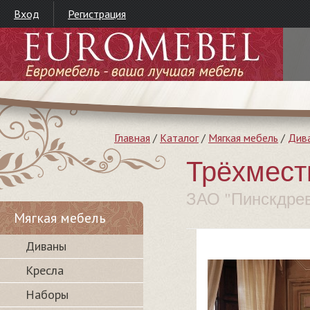
Вход
Регистрация
Главная
/
Каталог
/
Мягкая мебель
/
Див
Трёхмест
ЗАО "Пинскдре
Мягкая мебель
Диваны
Кресла
Наборы