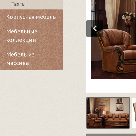
Тахты
Корпусная мебель
Мебельные
коллекции
Мебель из
массива