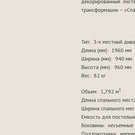
декорированный лист
трансформации – «Спа
Тип:
3-х местный див
Длина (мм):
1960 мм
Ширина (мм):
940 мм
Высота (мм):
960 мм
Вес:
82 кг
3
Объем:
1,792 м
Длина спального места
Ширина спального мест
Емкость для постельн
Боковины:
несъемные
Подлокотники:
мягки