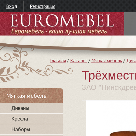
Вход
Регистрация
Главная
/
Каталог
/
Мягкая мебель
/
Див
Трёхмест
ЗАО "Пинскдре
Мягкая мебель
Диваны
Кресла
Наборы