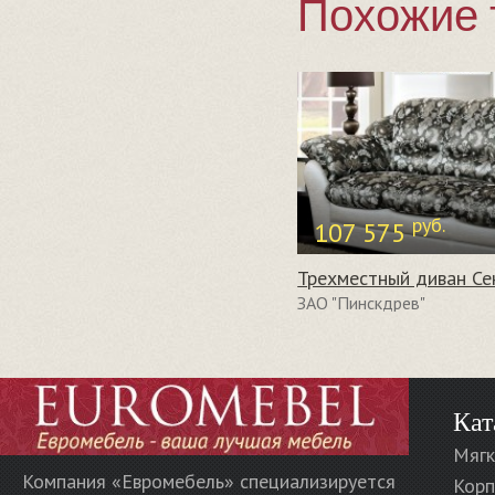
Похожие 
руб.
107 575
Трехместный диван Се
ЗАО "Пинскдрев"
Кат
Мягк
Компания «Евромебель» специализируется
Корп