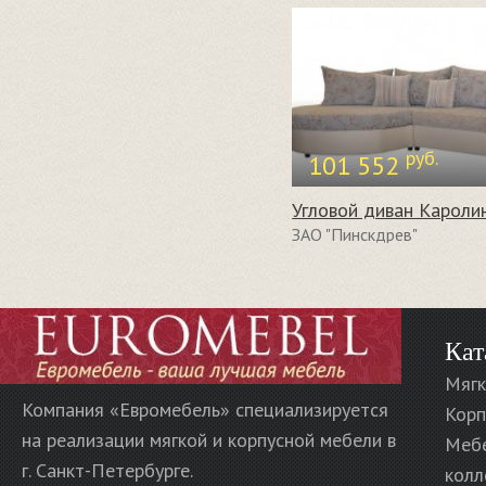
руб.
101 552
Угловой диван Кароли
ЗАО "Пинскдрев"
Кат
Мягк
Компания «Евромебель» специализируется
Корп
на реализации мягкой и корпусной мебели в
Меб
г. Санкт-Петербурге.
колл