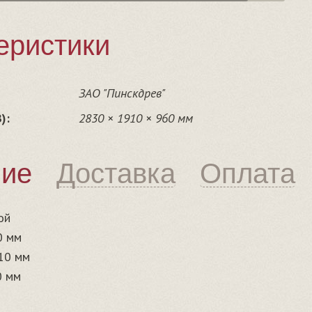
еристики
ЗАО "Пинскдрев"
):
2830 × 1910 × 960 мм
ние
Доставка
Оплата
ой
0 мм
10 мм
0 мм