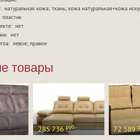
:
натуральная кожа; ткань; кожа натуральная+кожа иску
пластик
екте:
нет
ки:
нет
гла:
левое; правое
е товары
руб.
р
285 736
72 589