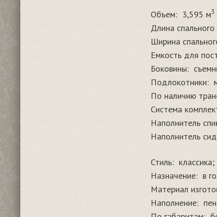
3
Объем:
3,595 м
Длина спального 
Ширина спального
Емкость для пос
Боковины:
съемн
Подлокотники:
По наличию тран
Система комплек
Наполнитель спи
Наполнитель сид
Стиль:
классика;
Назначение:
в г
Материал изгото
Наполнение:
пен
По габаритам:
б