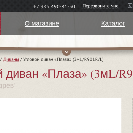
Перезвоните мне
+7 985
490-81-50
О магазине
Каталог
/
Диваны
/
Угловой диван «Плаза» (3мL/R901R/L)
й диван «Плаза» (3мL/R9
древ"