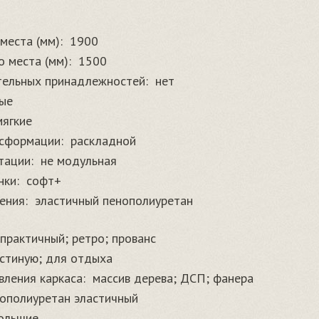
места (мм):
1900
 места (мм):
1500
тельных принадлежностей:
нет
ые
мягкие
сформации:
раскладной
тации:
не модульная
нки:
софт+
ения:
эластичный пенополиуретан
 практичный; ретро; прованс
остиную; для отдыха
вления каркаса:
массив дерева; ДСП; фанера
ополиуретан эластичный
ольшие