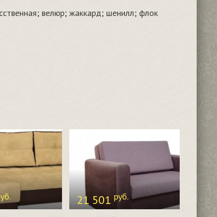
сственная; велюр; жаккард; шенилл; флок
уб.
руб.
21 501