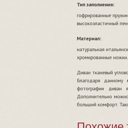
Тип заполнения:
гофрированные пружи
высокоэластичный пен
Материал:
натуральная итальянск
хромированные ножки.
Диван
тканевый
углов
Благодаря
данному
фотографии
диван
Дополнительно
можн
больший
комфорт
.
Так
Похожие 