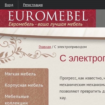
Вход
Регистрация
Главная
/
С электроприводом
С электро
Мягкая мебель
Прогресс, как известно
механическим механизм
Корпусная мебель
позволяют превратить д
Мебельные
хау.
коллекции