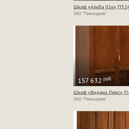
Шкаф «Альба 01к» П524
ЗАО "Пинскдрев"
руб.
157 632
Шкаф «Видана Люкс» П
ЗАО "Пинскдрев"