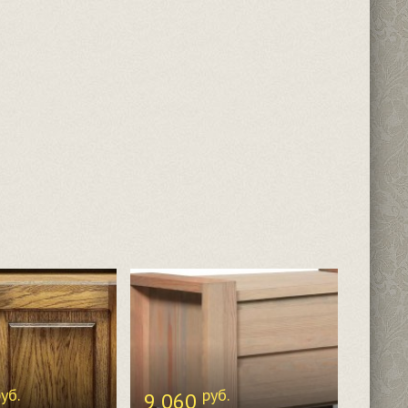
уб.
руб.
9 060