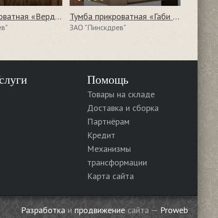
Тумба прикроватная «Верди Люкс» П434.03
Тумба прикроватная «Габи 2522» БМ721
ев"
ЗАО "Пинскдрев"
слуги
Помощь
Товары на складе
Доставка и сборка
Партнёрам
Кредит
Механизмы
трансформации
Карта сайта
Разработка
и
продвижение
сайта —
Proweb