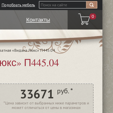
Подобрать мебель
0
Контакты
ватная «Видана Люкс» П445.04
юкс» П445.04
33671
руб. *
*Цена зависит от выбранных ниже параметров и
может отличаться от цены в магазинах