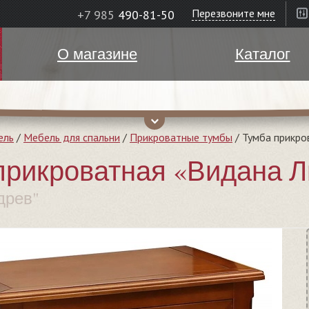
Перезвоните мне
+7 985
490-81-50
О магазине
Каталог
ель
/
Мебель для спальни
/
Прикроватные тумбы
/
Тумба прикро
прикроватная «Видана Л
древ"