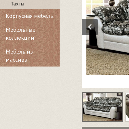
Тахты
Корпусная мебель
Мебельные
коллекции
Мебель из
массива