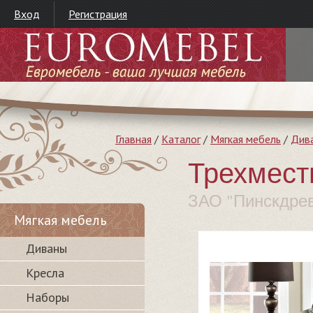
Вход
Регистрация
Главная
/
Каталог
/
Мягкая мебель
/
Див
Трехмест
ЗАО "Пинскдре
Мягкая мебель
Диваны
Кресла
Наборы