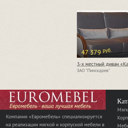
руб.
47 379
ЗАО "Пинскдрев"
Кат
Мягк
Компания «Евромебель» специализируется
Корп
на реализации мягкой и корпусной мебели в
Меб